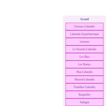
Accueil
Fournes-Cabardès
Labastide-Esparbairenque
Lastours
La Tourette-Cabardès
Les Ilhes
Les Martys
Mas-Cabardès
Miraval-Cabardès
Pradelles-Cabardès
Roquefère
Salsigne