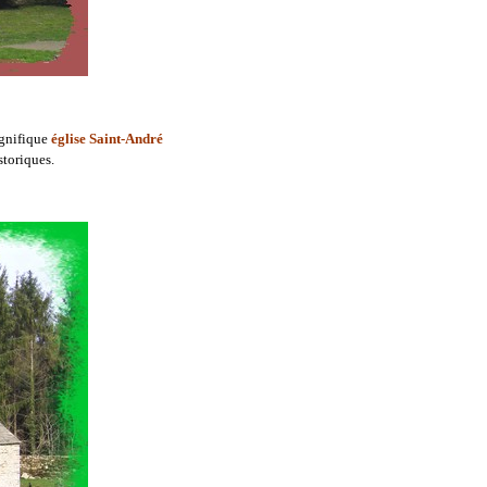
agnifique
église Saint-André
toriques.