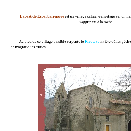
Labastide-Esparbaïrenque
est un village calme, qui s'étage sur un f
s'aggripant à la roche.
Au pied de ce village paisible serpente le
Rieutort
, rivière où les pêch
de magnifiques truites.