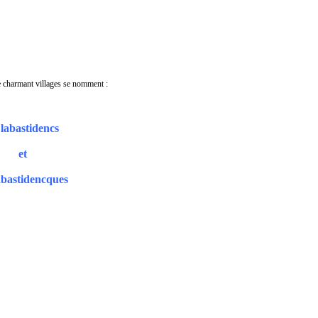
e charmant villages se nomment :
 labastidencs
et
labastidencques