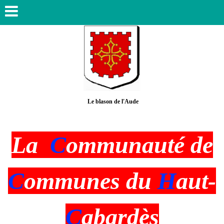
Le blason de l'Aude
La
C
ommunauté de
C
ommunes du
H
a
ut-
C
abardès